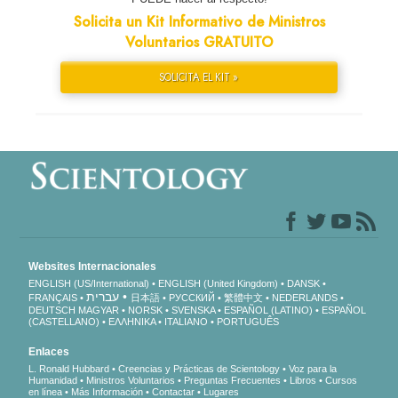
Solicita un Kit Informativo de Ministros
Voluntarios GRATUITO
SOLICITA EL KIT »
Websites Internacionales
ENGLISH (US/International)
ENGLISH (United Kingdom)
DANSK
עברית
FRANÇAIS
日本語
РУССКИЙ
繁體中文
NEDERLANDS
DEUTSCH
MAGYAR
NORSK
SVENSKA
ESPAÑOL (LATINO)
ESPAÑOL
(CASTELLANO)
ΕΛΛΗΝΙΚA
ITALIANO
PORTUGUÊS
Enlaces
L. Ronald Hubbard
Creencias y Prácticas de Scientology
Voz para la
Humanidad
Ministros Voluntarios
Preguntas Frecuentes
Libros
Cursos
en línea
Más Información
Contactar
Lugares