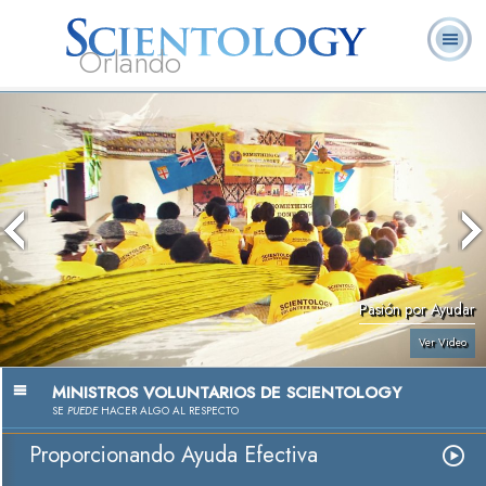
Orlando
Acerca de
L. Ronald
¿Qué es
Ministros
Preguntas
Libros
Nosotros
Hubbard
Scientology?
Voluntarios
Frecuentes
Pasión por Ayudar
Ver Video
MINISTROS VOLUNTARIOS DE SCIENTOLOGY
SE
PUEDE
HACER ALGO AL RESPECTO
Proporcionando Ayuda Efectiva