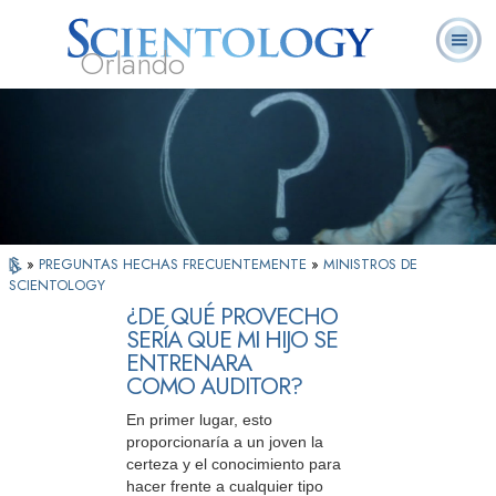
Orlando
Acerca de
L. Ronald
¿Qué es
Ministros
Preguntas
Libros
Nosotros
Hubbard
Scientology?
Voluntarios
Frecuentes
»
PREGUNTAS HECHAS FRECUENTEMENTE
»
MINISTROS DE
SCIENTOLOGY
¿DE QUÉ PROVECHO
SERÍA QUE MI HIJO SE
ENTRENARA
COMO AUDITOR?
En primer lugar, esto
proporcionaría a un joven la
certeza y el conocimiento para
hacer frente a cualquier tipo