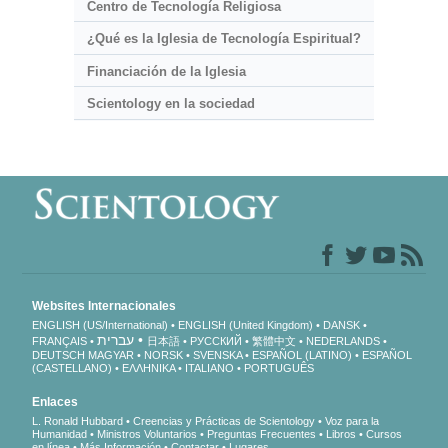
Centro de Tecnología Religiosa
¿Qué es la Iglesia de Tecnología Espiritual?
Financiación de la Iglesia
Scientology en la sociedad
Websites Internacionales
ENGLISH (US/International)
ENGLISH (United Kingdom)
DANSK
עברית
FRANÇAIS
日本語
РУССКИЙ
繁體中文
NEDERLANDS
DEUTSCH
MAGYAR
NORSK
SVENSKA
ESPAÑOL (LATINO)
ESPAÑOL
(CASTELLANO)
ΕΛΛΗΝΙΚA
ITALIANO
PORTUGUÊS
Enlaces
L. Ronald Hubbard
Creencias y Prácticas de Scientology
Voz para la
Humanidad
Ministros Voluntarios
Preguntas Frecuentes
Libros
Cursos
en línea
Más Información
Contactar
Lugares