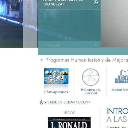
GRANDEZA?
» Principal
Programas Humanitarios y de Mejora 
▼
El Camino a la
Applied Sch
Cómo Ayudamos
Felicidad
»
¿QUÉ ES SCIENTOLOGY?
INTR
LIBROS
A LAS