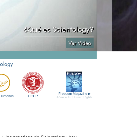
¿Qué es Scientology?
Ver Video
tology
Freedom Magazine
▶
 Humanos
CCHR
A Voice for Human Rights