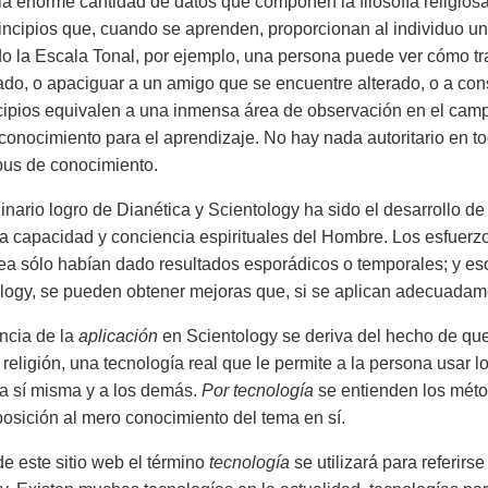
la enorme cantidad de datos que componen la filosofía religiosa
ncipios que, cuando se aprenden, proporcionan al individuo un
 la Escala Tonal, por ejemplo, una persona puede ver cómo tr
o, o apaciguar a un amigo que se encuentre alterado, o a conse
cipios equivalen a una inmensa área de observación en el cam
conocimiento para el aprendizaje. No hay nada autoritario en to
pus de conocimiento.
dinario logro de Dianética y Scientology ha sido el desarrollo d
a capacidad y conciencia espirituales del Hombre. Los esfuerz
nea sólo habían dado resultados esporádicos o temporales; y eso
logy, se pueden obtener mejoras que, si se aplican adecuadame
ncia de la
aplicación
en Scientology se deriva del hecho de qu
a religión, una tecnología real que le permite a la persona usar
a sí misma y a los demás.
Por tecnología
se entienden los métod
posición al mero conocimiento del tema en sí.
de este sitio web el término
tecnología
se utilizará para referirse