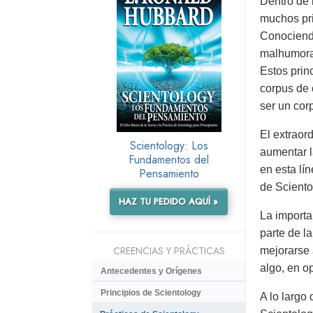
Dentro de 
muchos pri
Conociendo
malhumorad
Estos prin
corpus de 
ser un cor
El extraor
Scientology: Los
aumentar l
Fundamentos del
en esta lí
Pensamiento
de Sciento
HAZ TU PEDIDO AQUÍ »
La importa
parte de l
CREENCIAS Y PRÁCTICAS
mejorarse 
algo, en o
Antecedentes y Orígenes
Principios de Scientology
A lo largo 