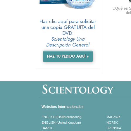
¿Qué es S
del
Haz clic aquí para solicitar
una copia GRATUITA del
DVD:
Scientology Una
Descripción General
HAZ TU PEDIDO AQUÍ »
Websites Internacionales
ENGLISH (US/International)
MAGYAR
ENGLISH (United Kingdom)
NORSK
DANSK
SVENSKA