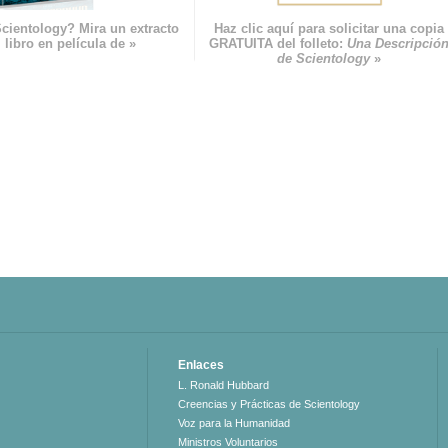
cientology? Mira un extracto
Haz clic aquí para solicitar una copia
 libro en película de »
GRATUITA del folleto:
Una Descripció
de Scientology
»
Enlaces
L. Ronald Hubbard
Creencias y Prácticas de Scientology
Voz para la Humanidad
Ministros Voluntarios