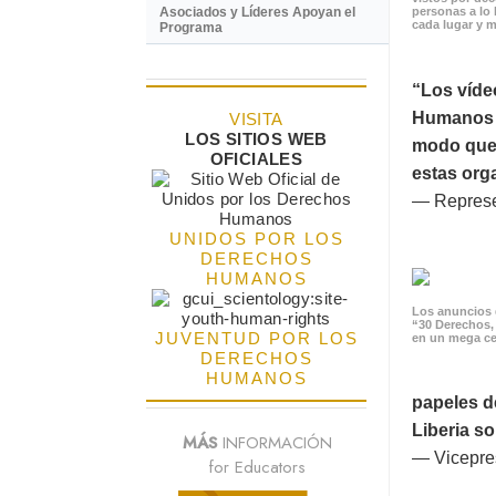
Asociados y Líderes Apoyan el
personas a lo 
cada lugar y m
Programa
“Los víde
Humanos p
VISITA
LOS SITIOS WEB
modo que 
OFICIALES
estas orga
— Represe
UNIDOS POR LOS
DERECHOS
HUMANOS
Los anuncios 
“30 Derechos,
JUVENTUD POR LOS
en un mega ce
DERECHOS
HUMANOS
papeles d
Liberia s
MÁS
INFORMACIÓN
— Vicepres
for Educators