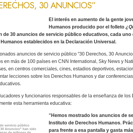
DERECHOS, 30 ANUNCIOS”
El interés en aumento de la gente jo
Humanos producido por el folleto
¿Q
ón de 30 anuncios de servicio público educativos, cada uno 
Humanos establecidos en la Declaración Universal.
onados anuncios de servicio público “30 Derechos, 30 Anuncios
os en más de 100 países en CNN International, Sky News y Na
es, en centros comerciales, cines, estadios deportivos, estacion
ntar lecciones sobre los Derechos Humanos y dar conferencias 
ducativos.
ucadores y funcionarios responsables de la enseñanza de lo
mente esta herramienta educativa:
“Hemos mostrado los anuncios de serv
Instituto de Derechos Humanos. Prác
de servicio público
 30 Anuncios” han sido
para frente a esa pantalla y gasta m
cenas de millones de