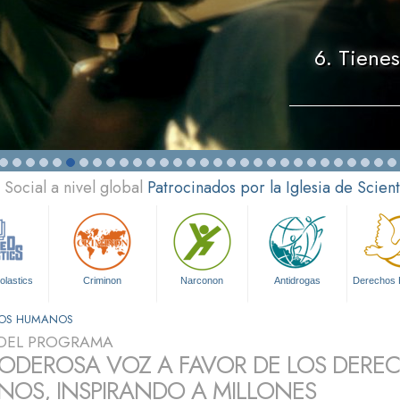
6. Tiene
Social a nivel global
Patrocinados por la Iglesia de Scien
olastics
Criminon
Narconon
Antidrogas
Derechos
HOS HUMANOS
DEL PROGRAMA
ODEROSA VOZ A FAVOR DE LOS DERE
OS, INSPIRANDO A MILLONES