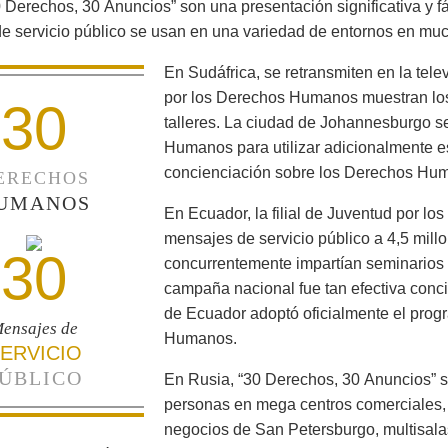
 Derechos, 30 Anuncios” son una presentación significativa y f
e servicio público se usan en una variedad de entornos en mu
En Sudáfrica, se retransmiten en la tele
por los Derechos Humanos muestran los
30
talleres. La ciudad de Johannesburgo s
Humanos para utilizar adicionalmente es
concienciación sobre los Derechos Huma
ERECHOS
UMANOS
En Ecuador, la filial de Juventud por l
mensajes de servicio público a 4,5 mill
30
concurrentemente impartían seminarios 
campaña nacional fue tan efectiva conci
de Ecuador adoptó oficialmente el prog
ensajes de
Humanos.
ERVICIO
ÚBLICO
En Rusia, “30 Derechos, 30 Anuncios” s
personas en mega centros comerciales,
negocios de San Petersburgo, multisalas