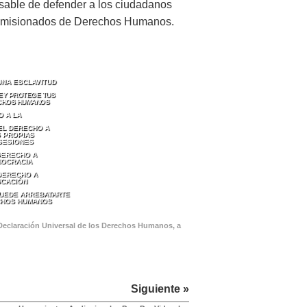
nsable de defender a los ciudadanos
 comisionados de Derechos Humanos.
UNA ESCLAVITUD
LEY PROTEGE TUS
CHOS HUMANOS
O A LA
EL DERECHO A
 PROPIAS
SESIONES
DERECHO A
MOCRACIA
 DERECHO A
UCACIÓN
PUEDE ARREBATARTE
CHOS HUMANOS
 Declaración Universal de los Derechos Humanos, a
Siguiente »