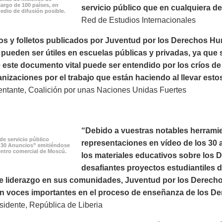
largo de 100 países, en
servicio público que en cualquiera de 
edio de difusión posible.
Red de Estudios Internacionales
os y folletos publicados por Juventud por los Derechos H
ueden ser útiles en escuelas públicas y privadas, ya que s
este documento vital puede ser entendido por los críos de
nizaciones por el trabajo que están haciendo al llevar esto
ntante, Coalición por unas Naciones Unidas Fuertes
“Debido a vuestras notables herramie
de servicio público
representaciones en vídeo de los 30 a
 30 Anuncios” emitiéndose
ntro comercial de Moscú.
los materiales educativos sobre los
desafiantes proyectos estudiantiles 
e liderazgo en sus comunidades, Juventud por los Derechos
on voces importantes en el proceso de enseñanza de los D
idente, República de Liberia