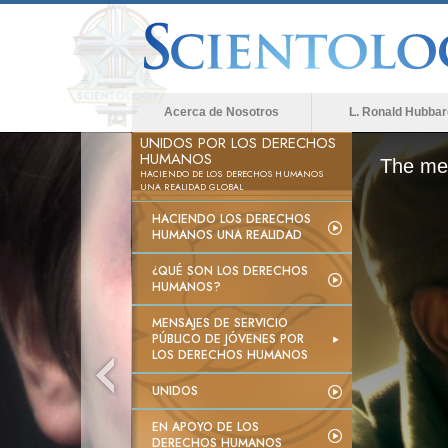
Acerca de Nosotros
L. Ronald Hubbar
UNIDOS POR LOS DERECHOS
HUMANOS
The med
HACIENDO DE LOS DERECHOS HUMANOS
UNA REALIDAD GLOBAL
HACIENDO LOS DERECHOS
HUMANOS UNA REALIDAD
¿QUÉ SON LOS DERECHOS
HUMANOS?
MENSAJES DE SERVICIO
PÚBLICO DE JÓVENES POR
LOS DERECHOS HUMANOS
UNIDOS
EN APOYO DE LOS
DERECHOS HUMANOS