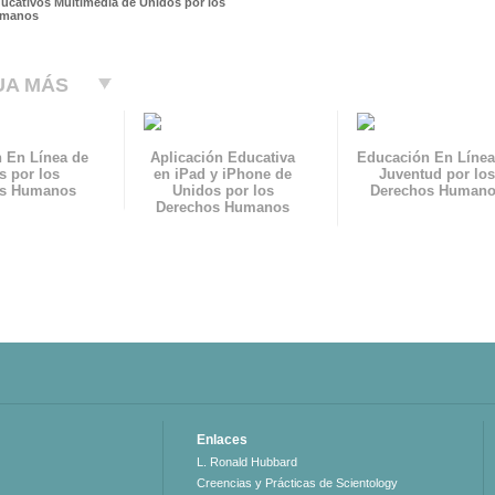
ducativos Multimedia de Unidos por los
umanos
UA MÁS
 En Línea de
Aplicación Educativa
Educación En Línea
s por los
en iPad y iPhone de
Juventud por los
os Humanos
Unidos por los
Derechos Human
Derechos Humanos
Enlaces
L. Ronald Hubbard
Creencias y Prácticas de Scientology