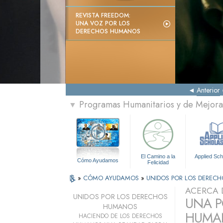
REVISTA FREEDOM:
UNA VOZ POR LOS
DERECHOS HUMANOS
Anterior
Programas Humanitarios y de Mejora 
▼
El Camino a la
Applied Sch
Cómo Ayudamos
Felicidad
»
CÓMO AYUDAMOS
»
UNIDOS POR LOS DEREC
ACERCA 
UNIDOS POR LOS DERECHOS
UNA P
HUMANOS
HUMAN
HACIENDO DE LOS DERECHOS