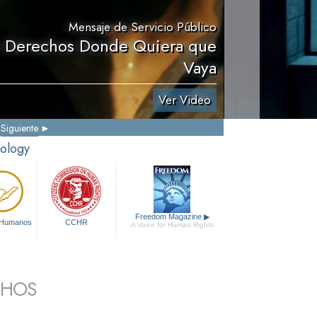
Mensaje de Servicio Público
s Derechos Donde Quiera que
Vaya
Ver Video
Siguiente
tology
Freedom Magazine
▶
 Humanos
CCHR
A Voice for Human Rights
CHOS