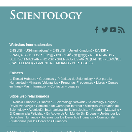
Websites Internacionales
ENGLISH (US/International)
ENGLISH (United Kingdom)
DANSK
עברית
FRANÇAIS
日本語
РУССКИЙ
繁體中文
NEDERLANDS
DEUTSCH
MAGYAR
NORSK
SVENSKA
ESPAÑOL (LATINO)
ESPAÑOL
(CASTELLANO)
ΕΛΛΗΝΙΚA
ITALIANO
PORTUGUÊS
Enlaces
L. Ronald Hubbard
Creencias y Prácticas de Scientology
Voz para la
Humanidad
Ministros Voluntarios
Preguntas Frecuentes
Libros
Cursos
en línea
Más Información
Contactar
Lugares
Sitios web relacionados
L. Ronald Hubbard
Dianética
Scientology Network
Scientology Religion
David Miscavige
Comienza un Curso por Internet
Ministros Voluntarios de
Scientology
Asociación Internacional de Scientologists
Freedom Magazine
El Camino a la Felicidad
En Apoyo de Un Mundo Sin Drogas
Unidos por los
Derechos Humanos
Jóvenes por los Derechos Humanos
Comisión de
Ciudadanos por los Derechos Humanos