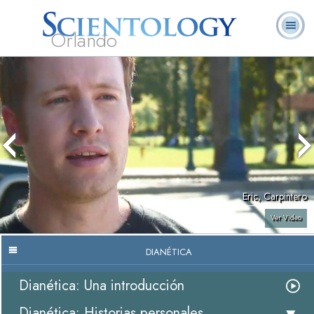
Orlando
Acerca de
L. Ronald
¿Qué es
Ministros
Preguntas
Libros
Nosotros
Hubbard
Scientology?
Voluntarios
Frecuentes
Eric, Carpintero
Ver Video
DIANÉTICA
Dianética: Una introducción
Dianética: Historias personales