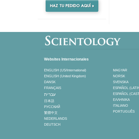
HAZ TU PEDIDO AQUÍ »
Websites Internacionales
ENGLISH (US/International)
MAGYAR
ENGLISH (United Kingdom)
NORSK
DANSK
SVENSKA
FRANÇAIS
ESPAÑOL (LATI
עברית
ESPAÑOL (CAS
ΕΛΛΗΝΙΚA
日本語
ITALIANO
РУССКИЙ
PORTUGUÊS
繁體中文
NEDERLANDS
DEUTSCH