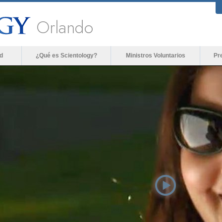
Orlando
d
¿Qué es Scientology?
Ministros Voluntarios
Pr